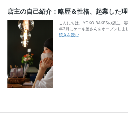
店主の自己紹介：略歴＆性格、起業した理
こんにちは、YOKO BAKESの店主
年3月にケーキ屋さんをオープンしま
店
続きを読む
主
の
自
己
紹
介：
略
歴
＆
性
格、
起
業
し
た