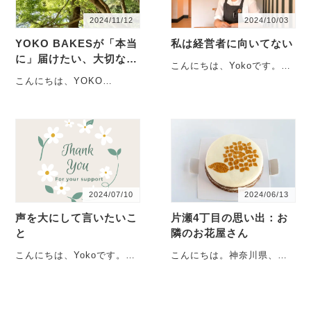
2024/11/12
2024/10/03
YOKO BAKESが「本当
私は経営者に向いてない
に」届けたい、大切なも
こんにちは、Yokoです。神
の
奈川県藤沢市、江の島近く
こんにちは、YOKO
の「片瀬」という街で、ケ
BAKESの容子です。神奈川
ーキ屋を営んでいま
県藤沢市、江の島近くの
す。・・・
「片瀬」という街のケーキ
屋・・・
2024/07/10
2024/06/13
声を大にして言いたいこ
片瀬4丁目の思い出：お
と
隣のお花屋さん
こんにちは、Yokoです。神
こんにちは。神奈川県、藤
奈川県藤沢市、江の島近く
沢市の片瀬という街にある
の「片瀬」という街のケー
ケーキ屋さん、YOKO
キ屋さん。看板商品は
BAKESのYokoで
何・・・
す。・・・