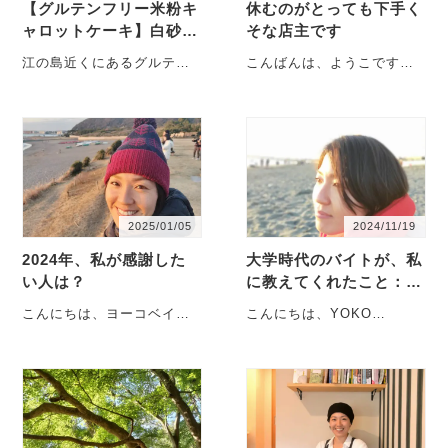
【グルテンフリー米粉キ
休むのがとっても下手く
ャロットケーキ】白砂糖
そな店主です
を使わない理由｜YOKO
江の島近くにあるグルテン
こんばんは、ようこです。
BAKESのケーキ作りの
フリーのイギリス菓子専門
今週もたくさんの方にお越
原点
店 YOKO BAKES は、米粉
しいただきありがとうござ
を使ったケーキを・・・
いました。今日は休業前の
営・・・
2025/01/05
2024/11/19
2024年、私が感謝した
大学時代のバイトが、私
い人は？
に教えてくれたこと：無
駄な経験なんて1つもな
こんにちは、ヨーコベイク
こんにちは、YOKO
い
スのヨーコです。2024年
BAKESの容子です。神奈川
も、大変お世話になりまし
県藤沢市、江の島近くの
た。今年も、どうぞよろ
「片瀬」という街で、身体
し・・・
に・・・