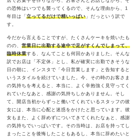
店でお菓子を作りながら、お客さんとお話しながら、そ
の恐怖はいつでも襲ってくるので、そんな理由から、1
年目は「
立ってるだけで精いっぱい
」だっという訳で
す。
今だから言えることですが、たくさんケーキを焼いたも
のの、
営業日に出勤する途中で足がすくんでしまって、
臨時休業
する、なんてことも何回かありました。そんな
訳でお店は「不定休」とし、私が確実に出勤できそうな
日の朝に、インスタで「今日営業します」と告知すると
いうスタイルを続けていました。今、その時のお客さま
の気持ちを考えると、本当に、よく辛抱強く見守ってく
れていたなあと、感謝の気持ちしかありません。そし
て、開店当初からずっと働いてくれているスタッフの彼
女には、本当に心配と迷惑をかけたと思っています。彼
女もまた、よく辞めずについてきてくれたなぁと、感謝
の気持ちでいっぱいです。その当時は、お店を持ってし
まったことを後悔したこともあるし、本当に辞めたいと