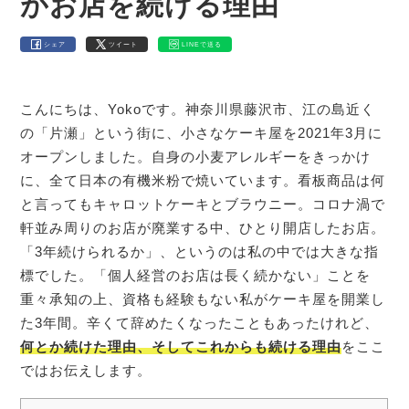
がお店を続ける理由
シェア
ツイート
LINEで送る
こんにちは、Yokoです。神奈川県藤沢市、江の島近く
の「片瀬」という街に、小さなケーキ屋を2021年3月に
オープンしました。自身の小麦アレルギーをきっかけ
に、全て日本の有機米粉で焼いています。看板商品は何
と言ってもキャロットケーキとブラウニー。コロナ渦で
軒並み周りのお店が廃業する中、ひとり開店したお店。
「3年続けられるか」、というのは私の中では大きな指
標でした。「個人経営のお店は長く続かない」ことを
重々承知の上、資格も経験もない私がケーキ屋を開業し
た3年間。辛くて辞めたくなったこともあったけれど、
何とか続けた理由、そしてこれからも続ける理由
をここ
ではお伝えします。