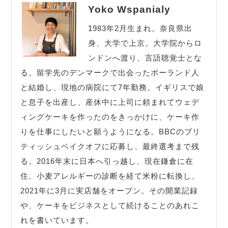
Yoko Wspanialy
1983年2月生まれ。奈良県出
身、大学で上京。大学院からロ
ンドンへ渡り、言語聴覚士とな
る。留学先のデンマークで出会ったポーランド人
と結婚し、現地の病院にて7年勤務。イギリスで娘
と息子を出産し、産休中に上司に頼まれてウェデ
ィングケーキを作ったのをきっかけに、ケーキ作
りを仕事にしたいと願うようになる。BBCのブリ
ティッシュベイクオフに応募し、最終選考まで残
る。2016年末に日本へ引っ越し、現在鎌倉に在
住。小麦アレルギーの診断を経て米粉に転換し、
2021年に3月に実店舗をオープン。その開業記録
や、ケーキをビジネスとして続けることのあれこ
れを書いています。