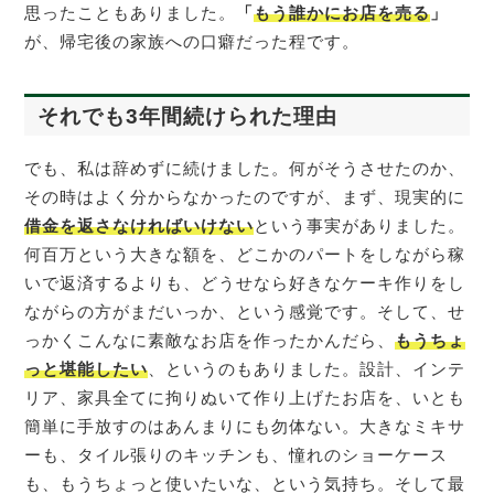
思ったこともありました。
「
もう誰かにお店を売る
」
が、帰宅後の家族への口癖だった程です。
それでも3年間続けられた理由
でも、私は辞めずに続けました。何がそうさせたのか、
その時はよく分からなかったのですが、まず、現実的に
借金を返さなければいけない
という事実がありました。
何百万という大きな額を、どこかのパートをしながら稼
いで返済するよりも、どうせなら好きなケーキ作りをし
ながらの方がまだいっか、という感覚です。そして、せ
っかくこんなに素敵なお店を作ったかんだら、
もうちょ
っと堪能したい
、というのもありました。設計、インテ
リア、家具全てに拘りぬいて作り上げたお店を、いとも
簡単に手放すのはあんまりにも勿体ない。大きなミキサ
ーも、タイル張りのキッチンも、憧れのショーケース
も、もうちょっと使いたいな、という気持ち。そして最