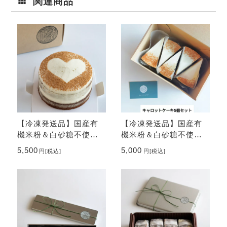
関連商品
【冷凍発送品】国産有
【冷凍発送品】国産有
機米粉＆白砂糖不使
機米粉＆白砂糖不使
用！キャロットケーキ4
用！キャロットケーキ5
5,500
5,000
円
[税込]
円
[税込]
号ホール【シナモンは
個セット
ハート型】