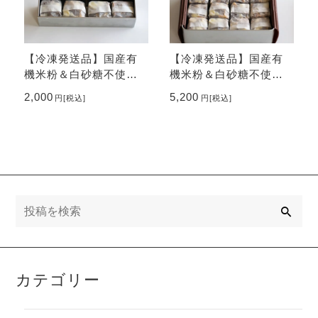
【冷凍発送品】国産有
【冷凍発送品】国産有
機米粉＆白砂糖不使
機米粉＆白砂糖不使
用！ブラウニー4個入り
用！ブラウニー12個入
2,000
5,200
円
[税込]
円
[税込]
缶
り缶
検
索
カテゴリー