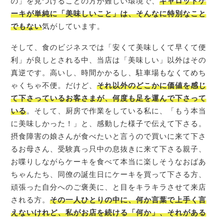
の」を見つけることの方が難しい環境で、
キャロットケ
ーキが単純に「美味しいこと」は、そんなに特別なこと
でもない
気がしています。
そして、食のビジネスでは「安くて美味しくて早くて便
利」が良しとされる中、当店は「美味しい」以外はその
真逆です。高いし、時間かかるし、駐車場もなくてめち
ゃくちゃ不便。だけど、
それ以外のどこかに価値を感じ
て
下さっているお客さまが、何度も足を運んで下さって
いる
。そして、厨房で作業をしている私に、「もう本当
に美味しかった！」と、感動した様子で伝えて下さる。
摂食障害の娘さんが食べたいと言うので買いに来て下さ
るお母さん、受験真っ只中の息抜きに来て下さる親子、
お喋りしながらケーキを食べて本当に楽しそうなおばあ
ちゃんたち、同僚の誕生日にケーキを買って下さる方、
頑張った自分へのご褒美に、と目をキラキラさせて来店
される方。
その一人ひとりの中に、何か言葉で上手く言
えないけれど、私がお店を続ける「何か」、それがある