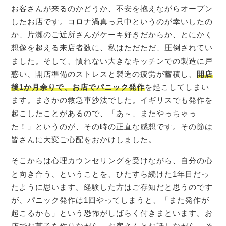
お客さんが来るのかどうか、不安を抱えながらオープン
したお店です。コロナ渦真っ只中というのが幸いしたの
か、片瀬のご近所さんがケーキ好きだからか、とにかく
想像を超える来店者数に、私はただただ、圧倒されてい
ました。そして、慣れない大きなキッチンでの製造に戸
惑い、開店準備のストレスと製造の疲労が蓄積し、
開店
後1か月余りで、
お店でパニック発作
を起こしてしまい
ます。まさかの救急車沙汰でした。イギリスでも発作を
起こしたことがあるので、「あ～、またやっちゃっ
た！」というのが、その時の正直な感想です。その節は
皆さんに大変ご心配をおかけしました。
そこからは心理カウンセリングを受けながら、自分の心
と向き合う、ということを、ひたすら続けた1年目だっ
たように思います。経験した方はご存知だと思うのです
が、パニック発作は1回やってしまうと、「また発作が
起こるかも」という恐怖がしばらく付きまといます。お