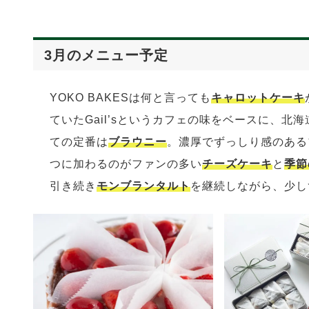
3月のメニュー予定
YOKO BAKESは何と言っても
キャロットケーキ
ていたGail’sというカフェの味をベースに、
ての定番は
ブラウニー
。濃厚でずっしり感のある
つに加わるのがファンの多い
チーズケーキ
と
季節
引き続き
モンブランタルト
を継続しながら、少し