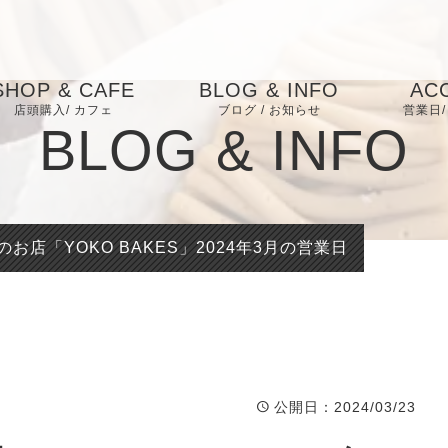
SHOP & CAFE
BLOG & INFO
AC
店頭購入/ カフェ
ブログ / お知らせ
営業日/
BLOG & INFO
キャロットケーキに
ついて
米粉について
お店「YOKO BAKES」2024年3月の営業日
お砂糖のこと
身体と健康のこと
エシカルな取り組み
公開日
：2024/03/23
店主の想い