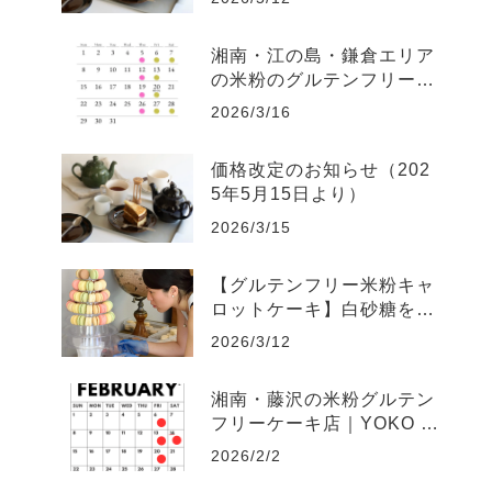
湘南・江の島・鎌倉エリア
の米粉のグルテンフリーカ
フェ｜YOKO BAKES 3月
2026/3/16
の営業日のお知らせ
価格改定のお知らせ（202
5年5月15日より）
2026/3/15
【グルテンフリー米粉キャ
ロットケーキ】白砂糖を使
わない理由｜YOKO BAKE
2026/3/12
Sのケーキ作りの原点
湘南・藤沢の米粉グルテン
フリーケーキ店｜YOKO B
AKES 2月の営業日・発送
2026/2/2
日案内