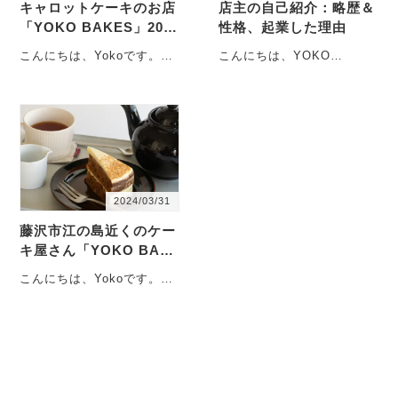
キャロットケーキのお店
店主の自己紹介：略歴＆
「YOKO BAKES」202
性格、起業した理由
4年5月の営業日
こんにちは、Yokoです。神
こんにちは、YOKO
奈川県藤沢市、江の島近く
BAKESの店主、容子と申し
の「片瀬」という街で、ケ
ます。神奈川県藤沢市の、
ーキ屋を営んでいま
「片瀬」という江の島に
す。・・・
近・・・
2024/03/31
藤沢市江の島近くのケー
キ屋さん「YOKO BAK
ES」2024年4月の営業日
こんにちは、Yokoです。神
奈川県藤沢市、江の島近く
の「片瀬」という街で、ケ
ーキ屋を営んでいま
す。・・・